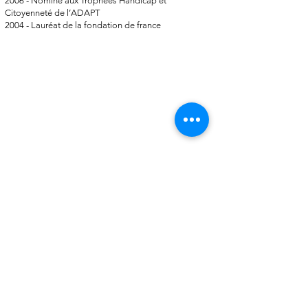
2006 - Nominé aux Trophées Handicap et
Citoyenneté de l’ADAPT
2004 - Lauréat de la fondation de france
Téléphone
E-mail
orguesensoriel@gmail.com
06 81 54 37 45