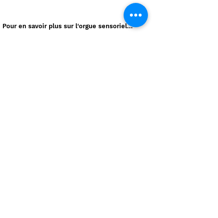
Pour en savoir plus sur l'orgue sensoriel...
E-mail
Message
Envoyer
Téléphone
E-mail
orguesensoriel@gmail.com
06 81 54 37 45
Réseaux sociaux